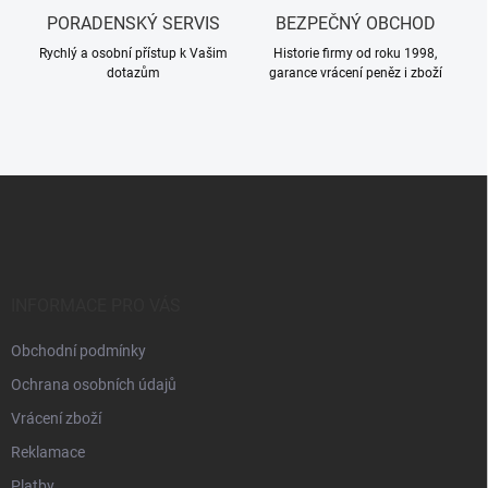
PORADENSKÝ SERVIS
BEZPEČNÝ OBCHOD
Rychlý a osobní přístup k Vašim
Historie firmy od roku 1998,
dotazům
garance vrácení peněz i zboží
Z
á
p
a
t
í
INFORMACE PRO VÁS
Obchodní podmínky
Ochrana osobních údajů
Vrácení zboží
Reklamace
Platby