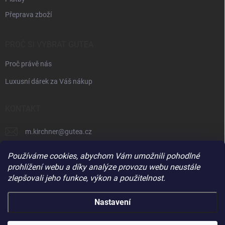
Přeprava zboží
PROČ SI VYBRAT GUTEA
Proč právě nás
Luxusní dárek za Váš nákup
KONTAKT
m.kirchner
@
gutea.cz
+420 602 710 841
Používáme cookies, abychom Vám umožnili pohodlné
prohlížení webu a díky analýze provozu webu neustále
zlepšovali jeho funkce, výkon a použitelnost.
Nastavení