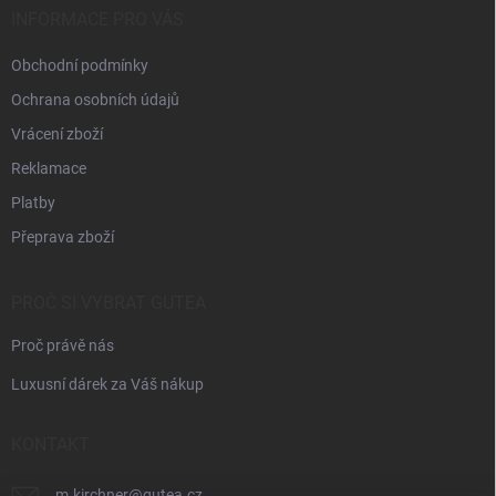
í
INFORMACE PRO VÁS
Obchodní podmínky
Ochrana osobních údajů
Vrácení zboží
Reklamace
Platby
Přeprava zboží
PROČ SI VYBRAT GUTEA
Proč právě nás
Luxusní dárek za Váš nákup
KONTAKT
m.kirchner
@
gutea.cz