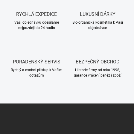
RYCHLÁ EXPEDICE
LUXUSNÍ DÁRKY
Vaši objednávku odesíláme
Bio-organická kosmetika k Vaší
nejpozději do 24 hodin
objednávce
PORADENSKÝ SERVIS
BEZPEČNÝ OBCHOD
Rychlý a osobní přístup k Vašim
Historie firmy od roku 1998,
dotazům
garance vrácení peněz i zboží
Z
á
p
a
t