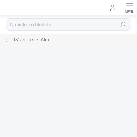
Přejít
na
obsah
Hledat
Uzávěr na sekt Giro