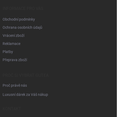
t
í
INFORMACE PRO VÁS
Obchodní podmínky
Ochrana osobních údajů
Vrácení zboží
Reklamace
Platby
Přeprava zboží
PROČ SI VYBRAT GUTEA
Proč právě nás
Luxusní dárek za Váš nákup
KONTAKT