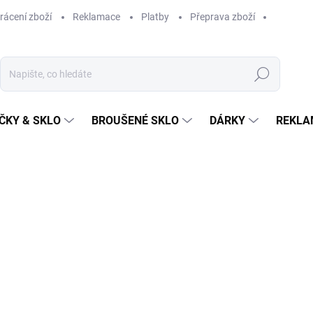
rácení zboží
Reklamace
Platby
Přeprava zboží
Hledat
ČKY & SKLO
BROUŠENÉ SKLO
DÁRKY
REKLA