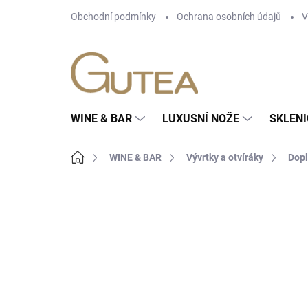
Přejít
Obchodní podmínky
Ochrana osobních údajů
V
na
obsah
WINE & BAR
LUXUSNÍ NOŽE
SKLENI
Domů
WINE & BAR
Vývrtky a otvíráky
Dopl