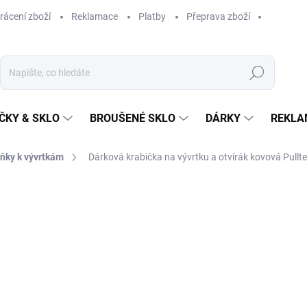
rácení zboží
Reklamace
Platby
Přeprava zboží
Hledat
ČKY & SKLO
BROUŠENÉ SKLO
DÁRKY
REKLA
ňky k vývrtkám
Dárková krabička na vývrtku a otvírák kovová Pullt