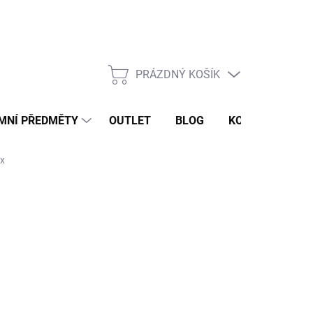
PRÁZDNÝ KOŠÍK
NÁKUPNÍ
KOŠÍK
MNÍ PŘEDMĚTY
OUTLET
BLOG
KONTAKT
ex