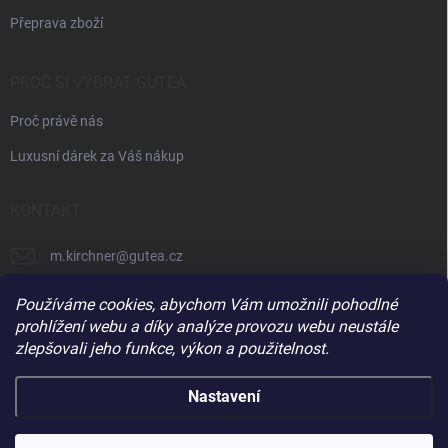
Přeprava zboží
PROČ SI VYBRAT GUTEA
Proč právě nás
Luxusní dárek za Váš nákup
KONTAKT
m.kirchner
@
gutea.cz
+420 602 710 841
Používáme cookies, abychom Vám umožnili pohodlné
prohlížení webu a díky analýze provozu webu neustále
zlepšovali jeho funkce, výkon a použitelnost.
Nastavení