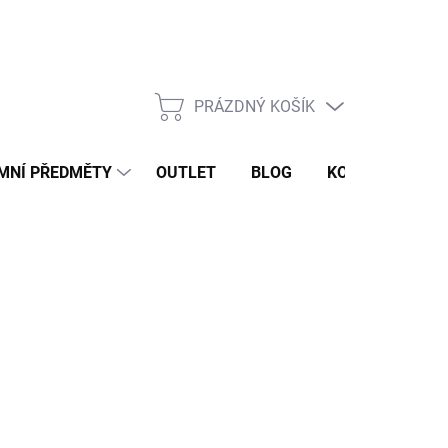
PRÁZDNÝ KOŠÍK
NÁKUPNÍ
KOŠÍK
MNÍ PŘEDMĚTY
OUTLET
BLOG
KONTAKT