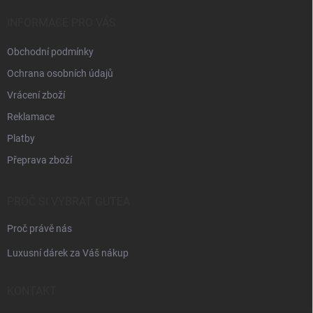
t
í
INFORMACE PRO VÁS
Obchodní podmínky
Ochrana osobních údajů
Vrácení zboží
Reklamace
Platby
Přeprava zboží
PROČ SI VYBRAT GUTEA
Proč právě nás
Luxusní dárek za Váš nákup
KONTAKT