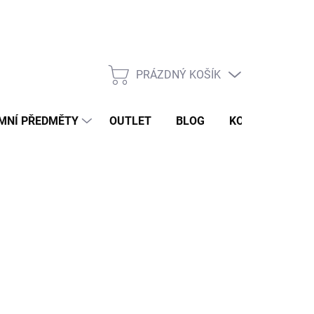
PRÁZDNÝ KOŠÍK
NÁKUPNÍ
KOŠÍK
MNÍ PŘEDMĚTY
OUTLET
BLOG
KONTAKT