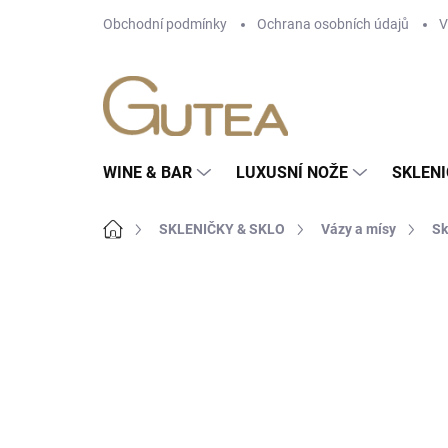
Přejít
Obchodní podmínky
Ochrana osobních údajů
V
na
obsah
WINE & BAR
LUXUSNÍ NOŽE
SKLENI
Domů
SKLENIČKY & SKLO
Vázy a mísy
Sk