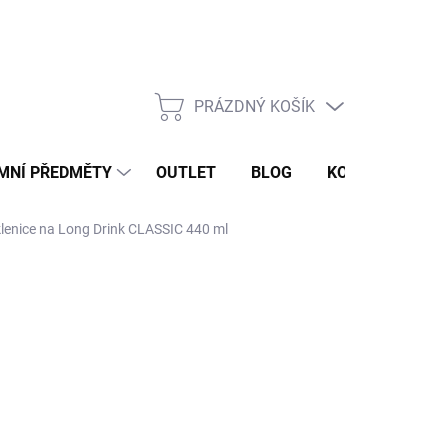
PRÁZDNÝ KOŠÍK
NÁKUPNÍ
KOŠÍK
MNÍ PŘEDMĚTY
OUTLET
BLOG
KONTAKT
enice na Long Drink CLASSIC 440 ml