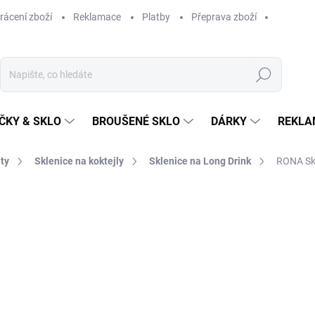
rácení zboží
Reklamace
Platby
Přeprava zboží
Hledat
ČKY & SKLO
BROUŠENÉ SKLO
DÁRKY
REKLA
áty
Sklenice na koktejly
Sklenice na Long Drink
RONA Skl