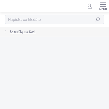
Přejít
na
obsah
Hledat
Skleničky na Sekt