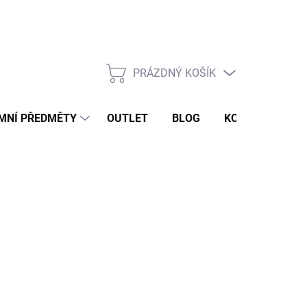
PRÁZDNÝ KOŠÍK
NÁKUPNÍ
KOŠÍK
MNÍ PŘEDMĚTY
OUTLET
BLOG
KONTAKT