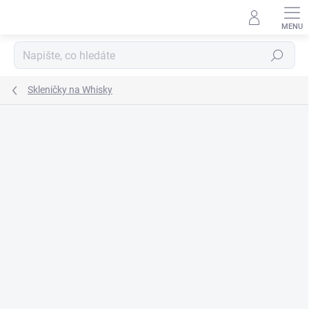
Přejít
na
obsah
Hledat
Skleničky na Whisky