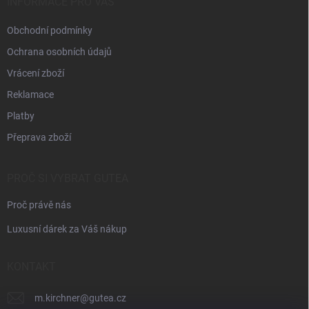
í
INFORMACE PRO VÁS
Obchodní podmínky
Ochrana osobních údajů
Vrácení zboží
Reklamace
Platby
Přeprava zboží
PROČ SI VYBRAT GUTEA
Proč právě nás
Luxusní dárek za Váš nákup
KONTAKT
m.kirchner
@
gutea.cz