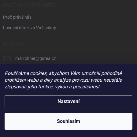
PROČ SI VYBRAT GUTEA
Proč právě nás
Luxusní dárek za Váš nákup
KONTAKT
m.kirchner
@
gutea.cz
+420 602 710 841
Používáme cookies, abychom Vám umožnili pohodlné
prohlížení webu a díky analýze provozu webu neustále
zlepšovali jeho funkce, výkon a použitelnost.
Nastavení
Copyright 2026
Gutea
. Všechna práva vyhrazena.
Souhlasím
Vytvořil Shoptet