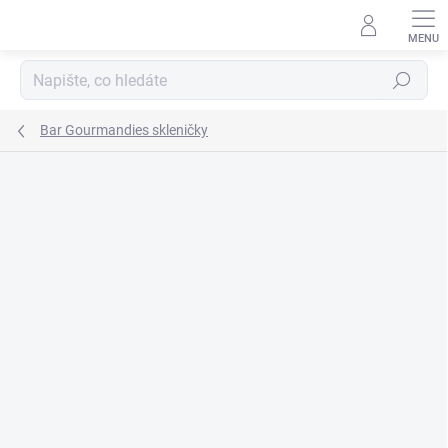
Přejít
na
obsah
Hledat
Bar Gourmandies skleničky