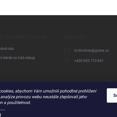
Č SI VYBRAT GUTEA
KONTAKT
rávě nás
m.kirchner
@
gutea.cz
í dárek za Váš nákup
+420 602 710 841
ookies, abychom Vám umožnili pohodlné prohlížení
S
 analýze provozu webu neustále zlepšovali jeho
n a použitelnost.
í