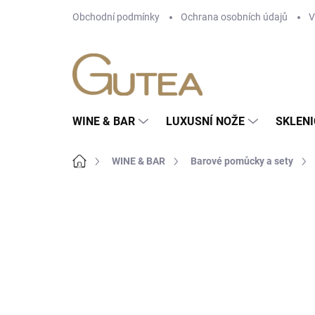
Přejít
Obchodní podmínky
Ochrana osobních údajů
V
na
obsah
WINE & BAR
LUXUSNÍ NOŽE
SKLENI
Domů
WINE & BAR
Barové pomůcky a sety