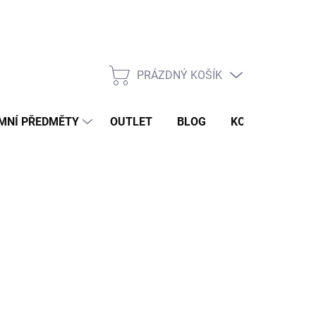
PRÁZDNÝ KOŠÍK
NÁKUPNÍ
KOŠÍK
MNÍ PŘEDMĚTY
OUTLET
BLOG
KONTAKT