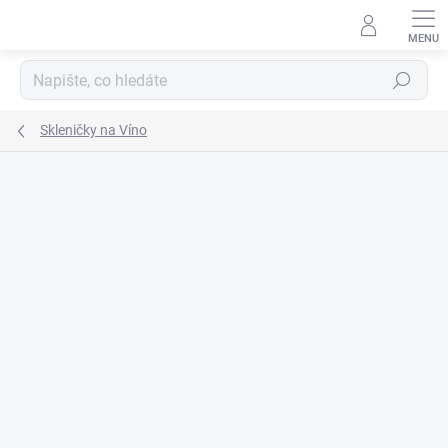
Přejít
na
obsah
Hledat
Skleničky na Víno