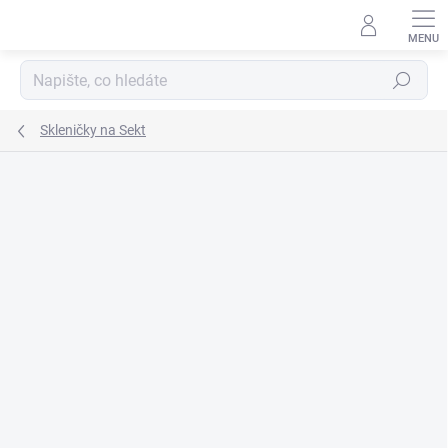
Přejít
na
obsah
Hledat
Skleničky na Sekt