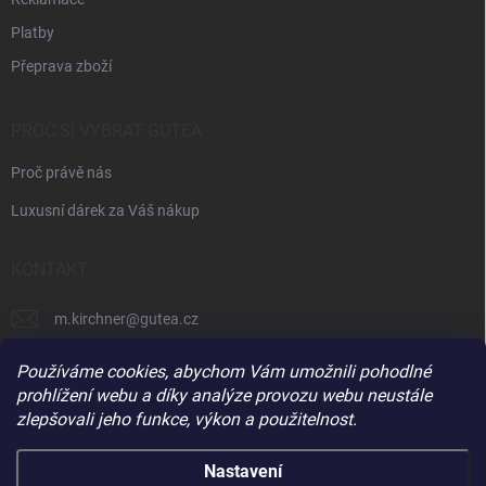
Platby
Přeprava zboží
PROČ SI VYBRAT GUTEA
Proč právě nás
Luxusní dárek za Váš nákup
KONTAKT
m.kirchner
@
gutea.cz
+420 602 710 841
Používáme cookies, abychom Vám umožnili pohodlné
prohlížení webu a díky analýze provozu webu neustále
zlepšovali jeho funkce, výkon a použitelnost.
Nastavení