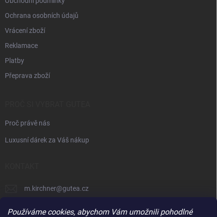
Obchodní podmínky
Ochrana osobních údajů
Vrácení zboží
Reklamace
Platby
Přeprava zboží
PROČ SI VYBRAT GUTEA
Proč právě nás
Luxusní dárek za Váš nákup
KONTAKT
m.kirchner
@
gutea.cz
+420 602 710 841
Používáme cookies, abychom Vám umožnili pohodlné