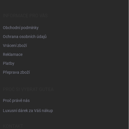
a
t
í
INFORMACE PRO VÁS
Obchodní podmínky
Ochrana osobních údajů
Vrácení zboží
Reklamace
Platby
Přeprava zboží
PROČ SI VYBRAT GUTEA
Proč právě nás
Luxusní dárek za Váš nákup
KONTAKT