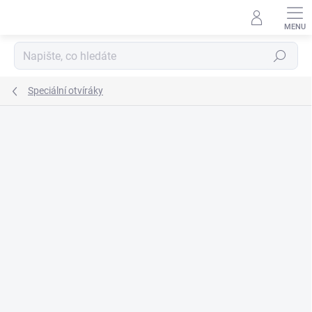
Přejít
na
obsah
Hledat
Speciální otvíráky