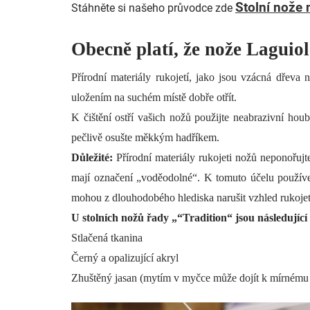
Stolní nože
Stáhněte si našeho průvodce zde
Obecně platí, že nože Laguio
Přírodní materiály rukojetí, jako jsou vzácná dřeva n
uložením na suchém místě dobře otřít.
K čištění ostří vašich nožů použijte neabrazivní houb
pečlivě osušte měkkým hadříkem.
Důležité:
Přírodní materiály rukojeti nožů neponořuj
mají označení „voděodolné“. K tomuto účelu používe
mohou z dlouhodobého hlediska narušit vzhled rukoje
U stolních nožů řady „“Tradition“ jsou následujíc
Stlačená tkanina
Černý a opalizující akryl
Zhuštěný jasan (mytím v myčce může dojít k mírnému „