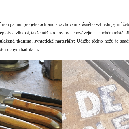
ou patinu, pro jeho ochranu a zachování krásného vzhledu jej můžete 
teploty a vlhkost, takže nůž z rohoviny uchovávejte na suchém místě při
tlačená tkanina, syntetické materiály:
Údržba těchto nožů je snadně
 poté suchým hadříkem.