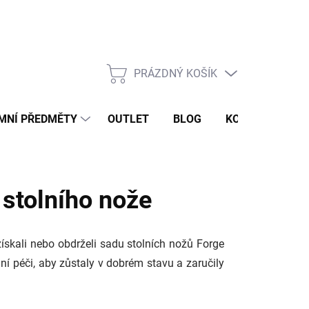
PRÁZDNÝ KOŠÍK
NÁKUPNÍ
KOŠÍK
MNÍ PŘEDMĚTY
OUTLET
BLOG
KONTAKT
 stolního nože
získali nebo obdrželi sadu stolních nožů Forge
ní péči, aby zůstaly v dobrém stavu a zaručily