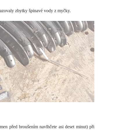
sazovaly zbytky špinavé vody z myčky.
ámen před broušením navlhčete asi deset minut) při