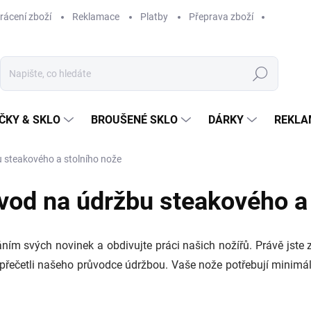
rácení zboží
Reklamace
Platby
Přeprava zboží
Hledat
ČKY & SKLO
BROUŠENÉ SKLO
DÁRKY
REKLA
 steakového a stolního nože
vod na údržbu steakového a
ním svých novinek a obdivujte práci našich nožířů. Právě jste 
 přečetli našeho průvodce údržbou. Vaše nože potřebují minimál