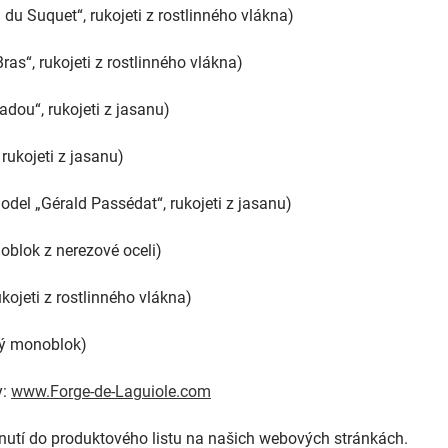
u Suquet“, rukojeti z rostlinného vlákna)
as“, rukojeti z rostlinného vlákna)
dou“, rukojeti z jasanu)
rukojeti z jasanu)
del „Gérald Passédat“, rukojeti z jasanu)
oblok z nerezové oceli)
kojeti z rostlinného vlákna)
vý monoblok)
y:
www.Forge-de-Laguiole.com
dnutí do produktového listu na našich webových stránkách.