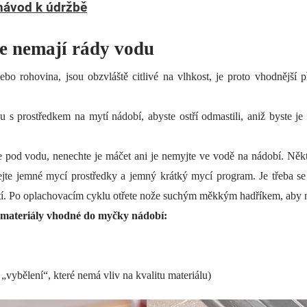
 návod k údržbě
le nemají rády vodu
ebo rohovina, jsou obzvláště citlivé na vlhkost, je proto vhodnější p
u s prostředkem na mytí nádobí, abyste ostří odmastili, aniž byste je
te pod vodu, nenechte je máčet ani je nemyjte ve vodě na nádobí.
Někt
jte jemné mycí prostředky a jemný krátký mycí program. Je třeba se 
tí. Po oplachovacím cyklu otřete nože suchým měkkým hadříkem, aby n
í materiály vhodné do myčky nádobí:
vybělení“, které nemá vliv na kvalitu materiálu)