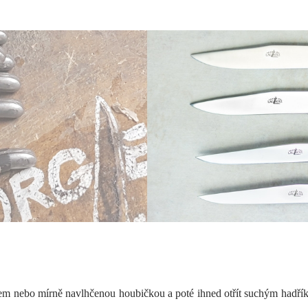
em nebo mírně navlhčenou houbičkou a poté ihned otřít suchým hadřík