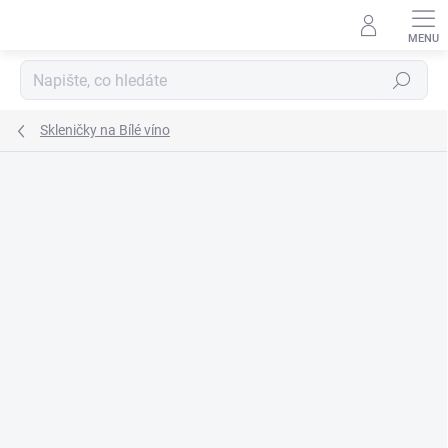
Přejít
na
obsah
Hledat
Skleničky na Bílé víno