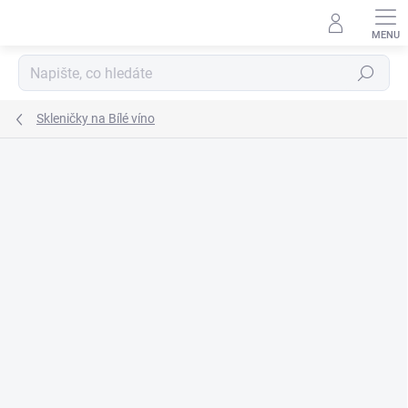
Přejít
na
obsah
Hledat
Skleničky na Bílé víno