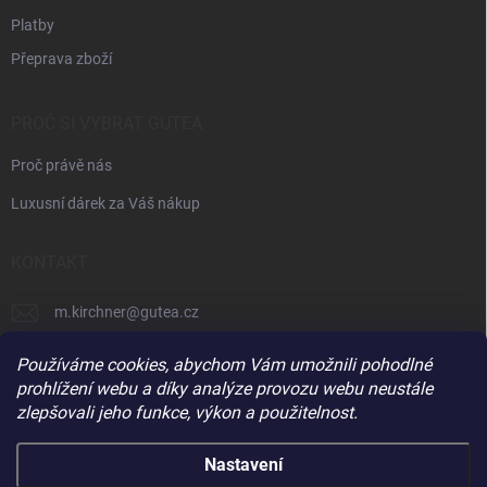
Platby
Přeprava zboží
PROČ SI VYBRAT GUTEA
Proč právě nás
Luxusní dárek za Váš nákup
KONTAKT
m.kirchner
@
gutea.cz
+420 602 710 841
Používáme cookies, abychom Vám umožnili pohodlné
prohlížení webu a díky analýze provozu webu neustále
zlepšovali jeho funkce, výkon a použitelnost.
Nastavení