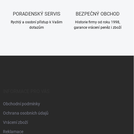
PORADENSKÝ SERVIS
BEZPEČNÝ OBCHOD
Rychlý a osobní přístup k Vašim
Historie firmy od roku 1998,
dotazům
garance vrácení peněz i zboží
Z
á
p
a
t
í
INFORMACE PRO VÁS
Obchodní podmínky
Ochrana osobních údajů
Vrácení zboží
Reklamace