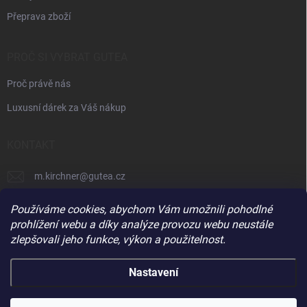
Přeprava zboží
PROČ SI VYBRAT GUTEA
Proč právě nás
Luxusní dárek za Váš nákup
KONTAKT
m.kirchner
@
gutea.cz
+420 602 710 841
Používáme cookies, abychom Vám umožnili pohodlné
prohlížení webu a díky analýze provozu webu neustále
zlepšovali jeho funkce, výkon a použitelnost.
Nastavení