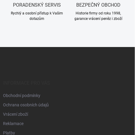
PORADENSKÝ SERVIS
BEZPEČNÝ OBCHOD
Rychlý a osobní přístup k Vašim
Historie firmy od roku 1998,
dotazům
garance vrácení peněz i zboží
Z
á
p
a
t
í
INFORMACE PRO VÁS
Obchodní podmínky
Ochrana osobních údajů
Vrácení zboží
Reklamace
Platby