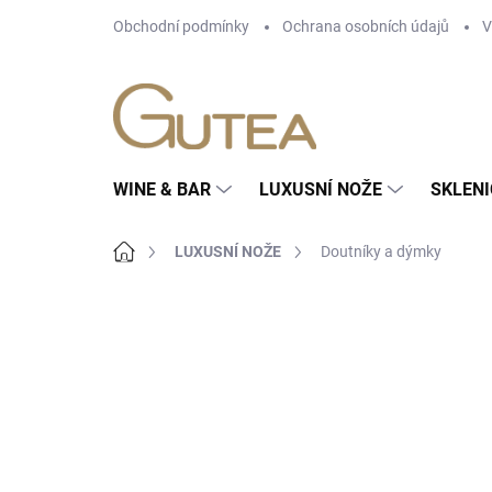
Přejít
Obchodní podmínky
Ochrana osobních údajů
V
na
obsah
WINE & BAR
LUXUSNÍ NOŽE
SKLENI
Domů
LUXUSNÍ NOŽE
Doutníky a dýmky