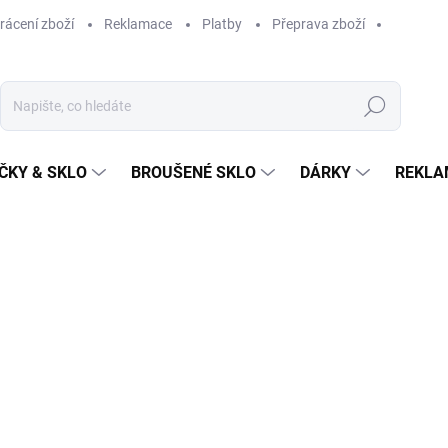
rácení zboží
Reklamace
Platby
Přeprava zboží
Hledat
ČKY & SKLO
BROUŠENÉ SKLO
DÁRKY
REKLA