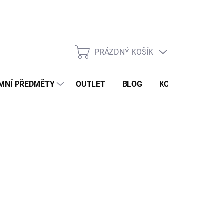
PRÁZDNÝ KOŠÍK
NÁKUPNÍ
KOŠÍK
MNÍ PŘEDMĚTY
OUTLET
BLOG
KONTAKT