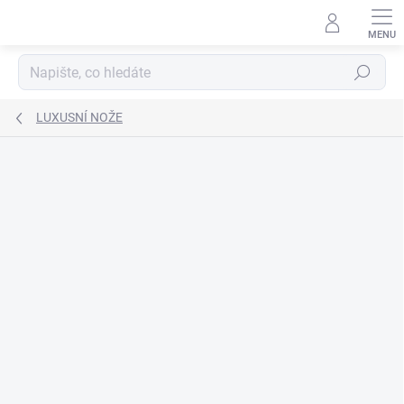
Přejít
na
obsah
Hledat
LUXUSNÍ NOŽE