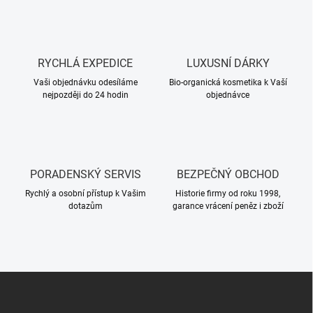
RYCHLÁ EXPEDICE
LUXUSNÍ DÁRKY
Vaši objednávku odesíláme
Bio-organická kosmetika k Vaší
nejpozději do 24 hodin
objednávce
PORADENSKÝ SERVIS
BEZPEČNÝ OBCHOD
Rychlý a osobní přístup k Vašim
Historie firmy od roku 1998,
dotazům
garance vrácení peněz i zboží
Z
á
p