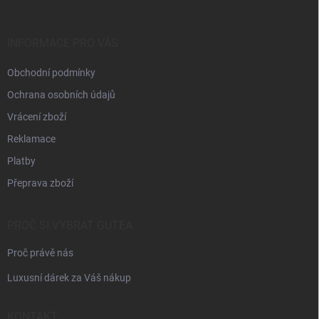
a
t
í
INFORMACE PRO VÁS
Obchodní podmínky
Ochrana osobních údajů
Vrácení zboží
Reklamace
Platby
Přeprava zboží
PROČ SI VYBRAT GUTEA
Proč právě nás
Luxusní dárek za Váš nákup
KONTAKT