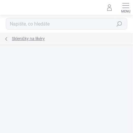
Přejít
na
obsah
Hledat
Skleničky na likéry