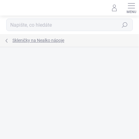
Přejít
na
obsah
Hledat
Skleničky na Nealko nápoje