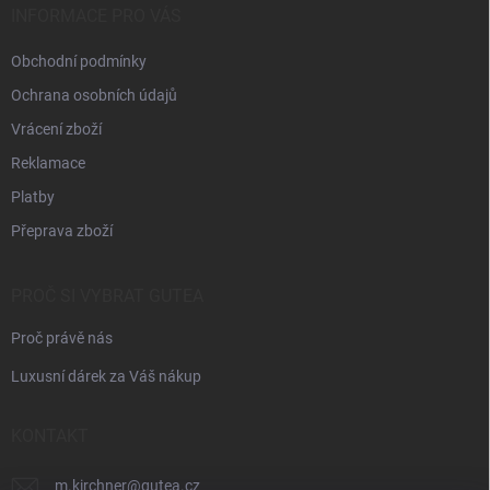
í
INFORMACE PRO VÁS
Obchodní podmínky
Ochrana osobních údajů
Vrácení zboží
Reklamace
Platby
Přeprava zboží
PROČ SI VYBRAT GUTEA
Proč právě nás
Luxusní dárek za Váš nákup
KONTAKT
m.kirchner
@
gutea.cz