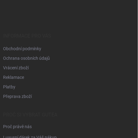
Z
á
p
a
t
í
INFORMACE PRO VÁS
Obchodní podmínky
Ochrana osobních údajů
Vrácení zboží
Reklamace
Platby
Přeprava zboží
PROČ SI VYBRAT GUTEA
Proč právě nás
Luxusní dárek za Váš nákup