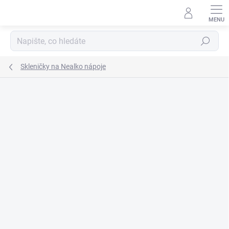
Přejít
na
obsah
Hledat
Skleničky na Nealko nápoje