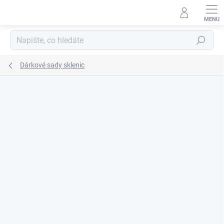
Přejít
na
obsah
Hledat
Dárkové sady sklenic