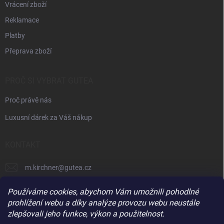
Vrácení zboží
Reklamace
Platby
Přeprava zboží
PROČ SI VYBRAT GUTEA
Proč právě nás
Luxusní dárek za Váš nákup
KONTAKT
m.kirchner
@
gutea.cz
+420 602 710 841
Používáme cookies, abychom Vám umožnili pohodlné
prohlížení webu a díky analýze provozu webu neustále
zlepšovali jeho funkce, výkon a použitelnost.