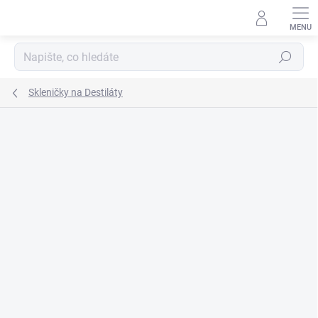
Přejít
na
obsah
Hledat
Skleničky na Destiláty