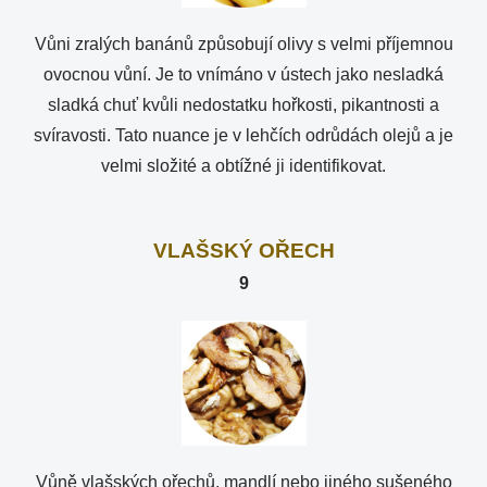
Vůni zralých banánů způsobují olivy s velmi příjemnou
ovocnou vůní. Je to vnímáno v ústech jako nesladká
sladká chuť kvůli nedostatku hořkosti, pikantnosti a
svíravosti. Tato nuance je v lehčích odrůdách olejů a je
velmi složité a obtížné ji identifikovat.
VLAŠSKÝ OŘECH
9
Vůně vlašských ořechů, mandlí nebo jiného sušeného