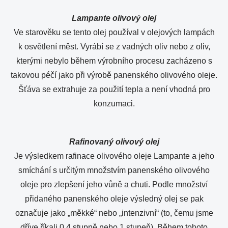
Lampante olivový olej
Ve starověku se tento olej používal v olejových lampách
k osvětlení měst. Vyrábí se z vadných oliv nebo z oliv,
kterými nebylo během výrobního procesu zacházeno s
takovou péčí jako při výrobě panenského olivového oleje.
Šťáva se extrahuje za použití tepla a není vhodná pro
konzumaci.
Rafinovaný olivový olej
Je výsledkem rafinace olivového oleje Lampante a jeho
smíchání s určitým množstvím panenského olivového
oleje pro zlepšení jeho vůně a chuti. Podle množství
přidaného panenského oleje výsledný olej se pak
označuje jako „měkké“ nebo „intenzivní“ (to, čemu jsme
dříve říkali 0,4 stupně nebo 1 stupeň). Během tohoto