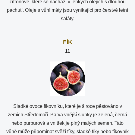
citronové, které se nachází v lehkých olejích s dlouhou
pachutí. Oleje s vůní máty jsou vynikající pro čerstvé letní
saláty.
FÍK
11
Sladké ovoce fíkovníku, které je široce pěstováno v
zemích Středomoří. Barva vnější slupky je zelená, černá
nebo purpurová a vnitřek je plný malých semen. Tato
vůně může připomínat svěží fíky, sladké fíky nebo fíkovník