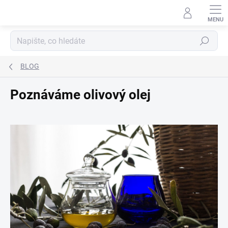
Přejít
na
obsah
Hledat
BLOG
Poznáváme olivový olej