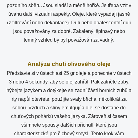
pozdního sběru. Jsou sladší a méně hořké. Je třeba vzít v
úvahu další vizuální aspekty. Oleje, které vypadají jasně
(z filtrování nebo dekantace). Duli nebo opalescentní duli
jsou považovány za dobré. Zakalený, špinavý nebo
temný vzhled by byl považován za vadný.
Analýza chutí olivového oleje
Představte si v ústech asi 25 gr oleje a ponechte v ústech
3 nebo 4 sekundy, aby se olej zahřál. Pak zatněte zuby,
hýbejte jazykem a dotýkejte se zadní části horních zubů a
rty napůl otevřete, použijte svaly břicha, několikrát za
sebou. Vzduch a sliny emulgují a olej se dostane do
chuťových pohárků vašeho jazyka. Zároveň si časem
všimnete spousty dalších příchutí, které jsou
charakteristické pro čichový smysl. Tento krok vám