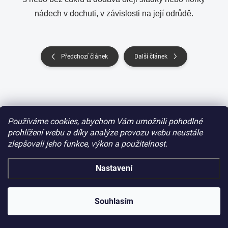
nádech v dochuti, v závislosti na její odrůdě.
Předchozí článek
Další článek
Z
Používáme cookies, abychom Vám umožnili pohodlné
á
prohlížení webu a díky analýze provozu webu neustále
p
zlepšovali jeho funkce, výkon a použitelnost.
a
t
í
Nastavení
INFORMACE PRO VÁS
Obchodní podmínky
Souhlasím
Ochrana osobních údajů
Vrácení zboží