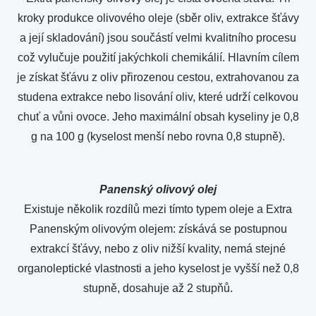
kroky produkce olivového oleje (sběr oliv, extrakce šťávy
a její skladování) jsou součástí velmi kvalitního procesu
což vylučuje použití jakýchkoli chemikálií. Hlavním cílem
je získat šťávu z oliv přirozenou cestou, extrahovanou za
studena extrakce nebo lisování oliv, které udrží celkovou
chuť a vůni ovoce. Jeho maximální obsah kyseliny je 0,8
g na 100 g (kyselost menší nebo rovna 0,8 stupně).
Panenský olivový olej
Existuje několik rozdílů mezi tímto typem oleje a Extra
Panenským olivovým olejem: získává se postupnou
extrakcí šťávy, nebo z oliv nižší kvality, nemá stejné
organoleptické vlastnosti a jeho kyselost je vyšší než 0,8
stupně, dosahuje až 2 stupňů.