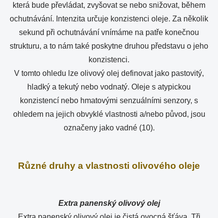
která bude převládat, zvyšovat se nebo snižovat, během
ochutnávání. Intenzita určuje konzistenci oleje. Za několik
sekund při ochutnávání vnímáme na patře konečnou
strukturu, a to nám také poskytne druhou představu o jeho
konzistenci.
V tomto ohledu lze olivový olej definovat jako pastovitý,
hladký a tekutý nebo vodnatý. Oleje s atypickou
konzistencí nebo hmatovými senzuálními senzory, s
ohledem na jejich obvyklé vlastnosti a/nebo původ, jsou
označeny jako vadné (10).
Různé druhy a vlastnosti olivového oleje
Extra panenský olivový olej
Extra panenský olivový olej je čistá ovocná šťáva. Tři