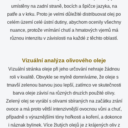
umístěny na zadní straně, bocích a špičce jazyka, na
patře a v krku. Proto je velmi důležité distribuovat olej po
celém území celé ústní dutiny, abychom ocenily všechny
nuance, protože vnímání chutí a hmatových vjemů má
různou intenzitu v závislosti na každé z těchto oblastí.
Vizuální analýza olivového oleje
Vizuální stránka oleje při jeho určování nehraje žádnou
roli v kvalitě. Obvykle se mylně domníváme, že oleje s
tmavší zelenou barvou jsou lepší, zatímco ve skutečnosti
barva oleje závisí na různých druzích použité olivy.
Zelený olej se vyrábí s olivami sbíraných na začátku zrání
ovoce a má proto větší intenzivnější ovocnou vůni a chuť,
případně s výraznějšími tóny hořkosti a koření, a dokonce
i náznak bylinek. Více žlutých olejů je z krájených oliv z