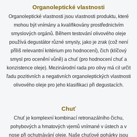
Organoleptické vlastnosti
Organoleptické vlastnosti jsou vlastnosti produktu, které
mohou být vnímány a kvalifikovány prostřednictvím
smyslových orgánů. Během testování olivového oleje
používá degustátor různé smysly, jako je zrak (což není
příliš relevantní kritérium pro hodnocení), čich (klíčový
smysl pro ocenění vůně) a chuť (pro hodnocení chuť a
konzistence oleje). Mezinárodní rada pro olivy má cil určit
řadu pozitivních a negativních organoleptických vlastnosti
olivového oleje pro jeho klasifikaci při degustacích.
Chuť
Chuť je komplexní kombinací retronazálního čichu,
pohybových a hmatových vjemů vnímané v ústech a v
nose při ochutnávání oleje. Naše chuťové pohárky jsou