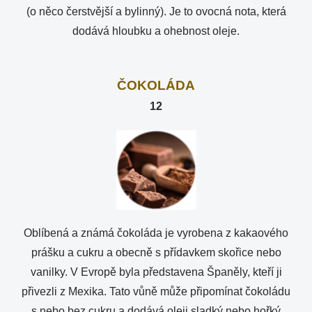
(o něco čerstvější a bylinný). Je to ovocná nota, která
dodává hloubku a ohebnost oleje.
ČOKOLÁDA
12
Oblíbená a známá čokoláda je vyrobena z kakaového
prášku a cukru a obecně s přídavkem skořice nebo
vanilky. V Evropě byla představena Španěly, kteří ji
přivezli z Mexika. Tato vůně může připomínat čokoládu
s nebo bez cukru a dodává oleji sladký nebo hořký