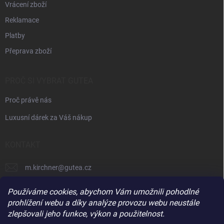
Vrácení zboží
Reklamace
Platby
Přeprava zboží
PROČ SI VYBRAT GUTEA
Proč právě nás
Luxusní dárek za Váš nákup
KONTAKT
m.kirchner
@
gutea.cz
+420 602 710 841
Používáme cookies, abychom Vám umožnili pohodlné
prohlížení webu a díky analýze provozu webu neustále
zlepšovali jeho funkce, výkon a použitelnost.