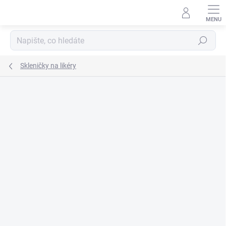
Přejít
na
obsah
Hledat
Skleničky na likéry