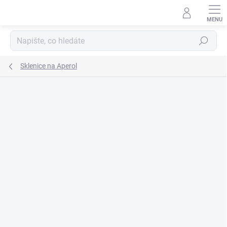
Přejít
na
obsah
Hledat
Sklenice na Aperol