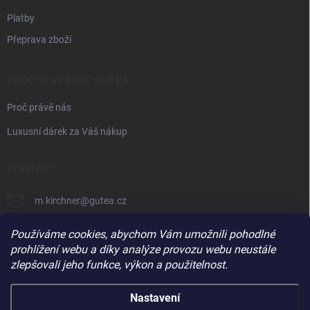
Platby
Přeprava zboží
PROČ SI VYBRAT GUTEA
Proč právě nás
Luxusní dárek za Váš nákup
KONTAKT
m.kirchner
@
gutea.cz
+420 602 710 841
Používáme cookies, abychom Vám umožnili pohodlné
prohlížení webu a díky analýze provozu webu neustále
zlepšovali jeho funkce, výkon a použitelnost.
Nastavení