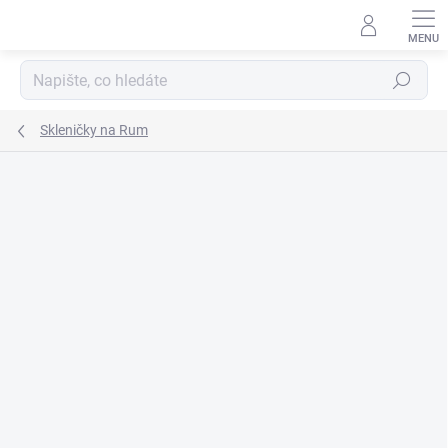
Přejít
na
obsah
Hledat
Skleničky na Rum