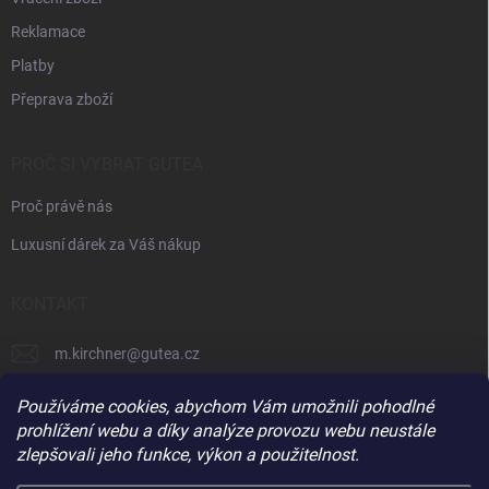
Reklamace
Platby
Přeprava zboží
PROČ SI VYBRAT GUTEA
Proč právě nás
Luxusní dárek za Váš nákup
KONTAKT
m.kirchner
@
gutea.cz
+420 602 710 841
Používáme cookies, abychom Vám umožnili pohodlné
prohlížení webu a díky analýze provozu webu neustále
zlepšovali jeho funkce, výkon a použitelnost.