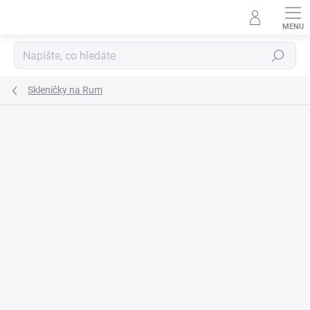
Přejít
na
obsah
Hledat
Skleničky na Rum