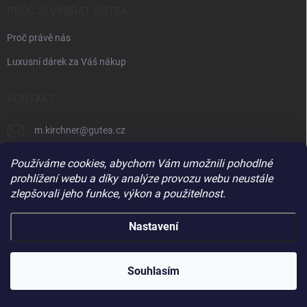
PROČ SI VYBRAT GUTEA
Proč právě nás
Luxusní dárek za Váš nákup
KONTAKT
m.kirchner
@
gutea.cz
+420 602 710 841
Používáme cookies, abychom Vám umožnili pohodlné
prohlížení webu a díky analýze provozu webu neustále
zlepšovali jeho funkce, výkon a použitelnost.
Nastavení
Copyright 2026
Gutea
. Všechna práva vyhrazena.
Souhlasím
Vytvořil Shoptet