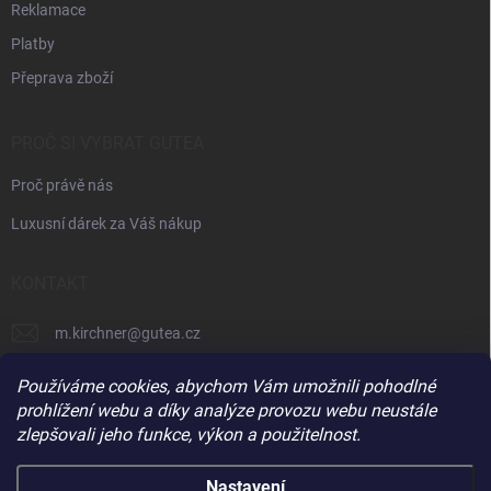
Reklamace
Platby
Přeprava zboží
PROČ SI VYBRAT GUTEA
Proč právě nás
Luxusní dárek za Váš nákup
KONTAKT
m.kirchner
@
gutea.cz
+420 602 710 841
Používáme cookies, abychom Vám umožnili pohodlné
prohlížení webu a díky analýze provozu webu neustále
zlepšovali jeho funkce, výkon a použitelnost.
Nastavení