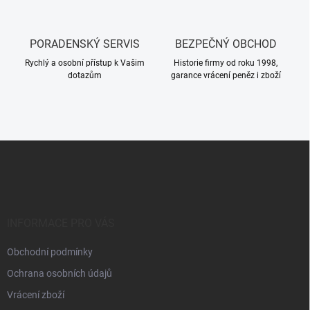
PORADENSKÝ SERVIS
BEZPEČNÝ OBCHOD
Rychlý a osobní přístup k Vašim
Historie firmy od roku 1998,
dotazům
garance vrácení peněz i zboží
Z
á
p
a
t
í
INFORMACE PRO VÁS
Obchodní podmínky
Ochrana osobních údajů
Vrácení zboží