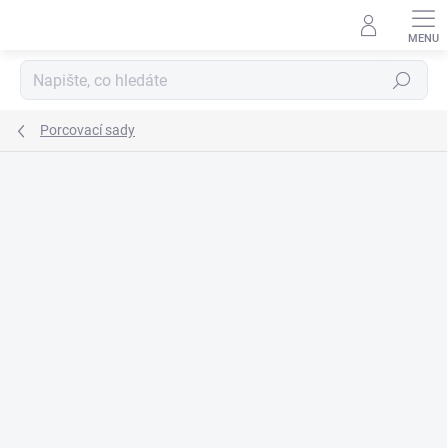
Přejít
na
obsah
Hledat
Porcovací sady