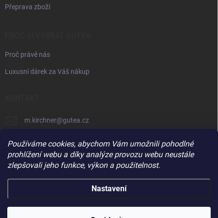
Přeprava zboží
PROČ SI VYBRAT GUTEA
Proč právě nás
Luxusní dárek za Váš nákup
KONTAKT
m.kirchner
@
gutea.cz
+420 602 710 841
Používáme cookies, abychom Vám umožnili pohodlné
prohlížení webu a díky analýze provozu webu neustále
zlepšovali jeho funkce, výkon a použitelnost.
Nastavení
Copyright 2026
Gutea
. Všechna práva vyhrazena.