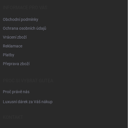
t
í
INFORMACE PRO VÁS
Obchodní podmínky
Ochrana osobních údajů
Vrácení zboží
Reklamace
Platby
Přeprava zboží
PROČ SI VYBRAT GUTEA
Proč právě nás
Luxusní dárek za Váš nákup
KONTAKT