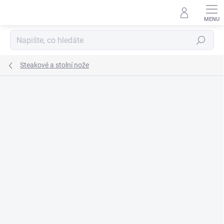
Přejít
na
obsah
Hledat
Steakové a stolní nože