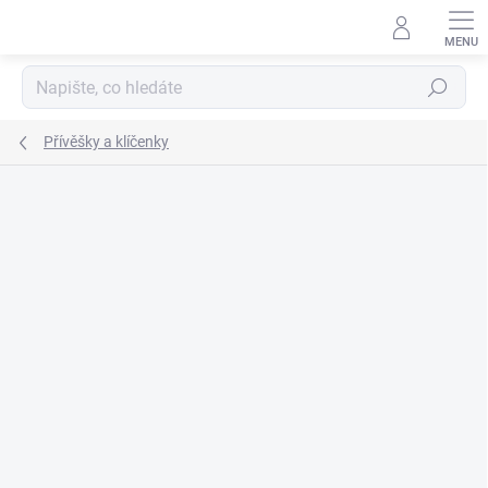
Přejít
na
obsah
Hledat
Přívěšky a klíčenky