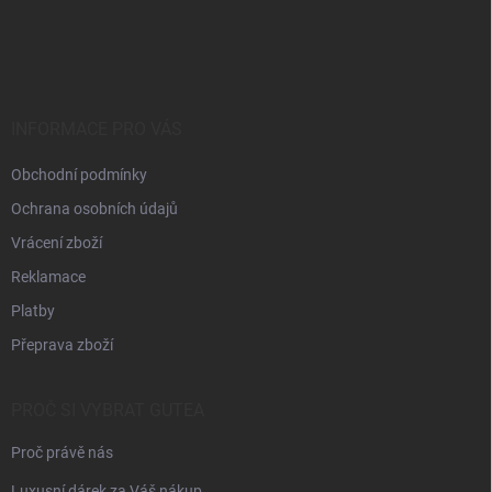
Z
á
p
a
t
í
INFORMACE PRO VÁS
Obchodní podmínky
Ochrana osobních údajů
Vrácení zboží
Reklamace
Platby
Přeprava zboží
PROČ SI VYBRAT GUTEA
Proč právě nás
Luxusní dárek za Váš nákup