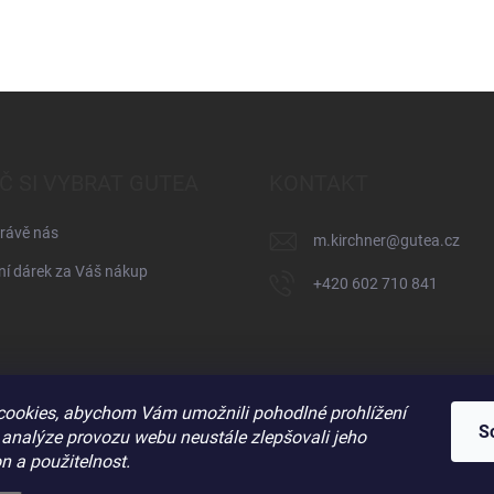
Č SI VYBRAT GUTEA
KONTAKT
rávě nás
m.kirchner
@
gutea.cz
í dárek za Váš nákup
+420 602 710 841
ookies, abychom Vám umožnili pohodlné prohlížení
S
 analýze provozu webu neustále zlepšovali jeho
n a použitelnost.