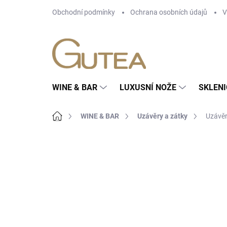
Přejít
Obchodní podmínky
Ochrana osobních údajů
V
na
obsah
WINE & BAR
LUXUSNÍ NOŽE
SKLENI
Domů
WINE & BAR
Uzávěry a zátky
Uzávěr