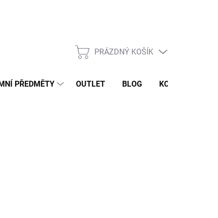
PRÁZDNÝ KOŠÍK
NÁKUPNÍ
KOŠÍK
MNÍ PŘEDMĚTY
OUTLET
BLOG
KONTAKT