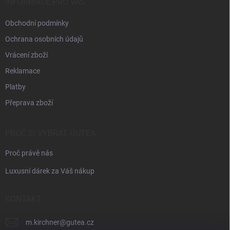
í
INFORMACE PRO VÁS
Obchodní podmínky
Ochrana osobních údajů
Vrácení zboží
Reklamace
Platby
Přeprava zboží
PROČ SI VYBRAT GUTEA
Proč právě nás
Luxusní dárek za Váš nákup
KONTAKT
m.kirchner
@
gutea.cz