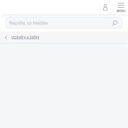
Přejít
na
obsah
Hledat
Uzávěry a zátky