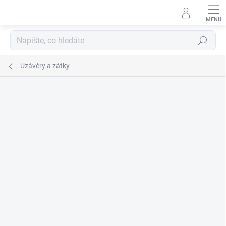
Přejít
na
obsah
Hledat
Uzávěry a zátky