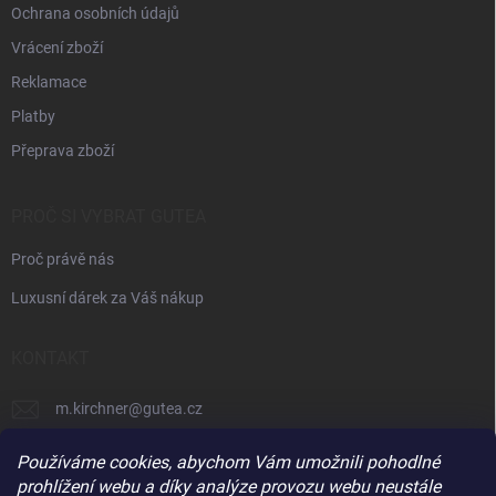
Ochrana osobních údajů
Vrácení zboží
Reklamace
Platby
Přeprava zboží
PROČ SI VYBRAT GUTEA
Proč právě nás
Luxusní dárek za Váš nákup
KONTAKT
m.kirchner
@
gutea.cz
+420 602 710 841
Používáme cookies, abychom Vám umožnili pohodlné
prohlížení webu a díky analýze provozu webu neustále